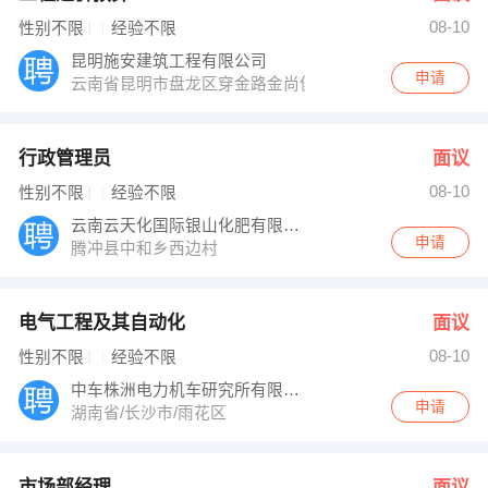
08-10
性别不限
经验不限
昆明施安建筑工程有限公司
申请
云南省昆明市盘龙区穿金路金尚俊园A座3501室施安建工
行政管理员
面议
08-10
性别不限
经验不限
云南云天化国际银山化肥有限公司
申请
腾冲县中和乡西边村
电气工程及其自动化
面议
08-10
性别不限
经验不限
中车株洲电力机车研究所有限公司
申请
湖南省/长沙市/雨花区
市场部经理
面议