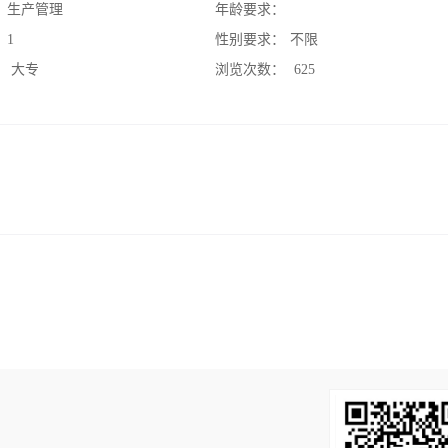
：
生产管理
年龄要求：
：
1
性别要求：
不限
：
大专
浏览次数：
625